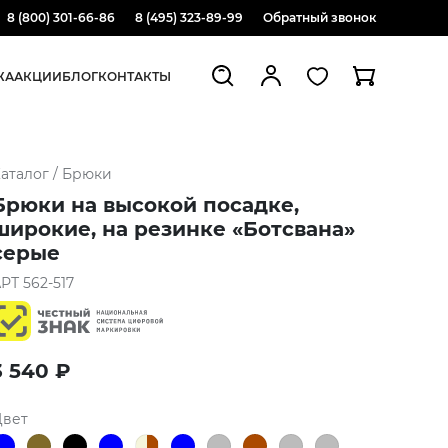
8 (800) 301-66-86
8 (495) 323-89-99
Обратный звонок
ЖА
АКЦИИ
БЛОГ
КОНТАКТЫ
аталог
/
Брюки
Брюки на высокой посадке,
широкие, на резинке «Ботсвана»
серые
АРТ
562-517
3 540
₽
Цвет