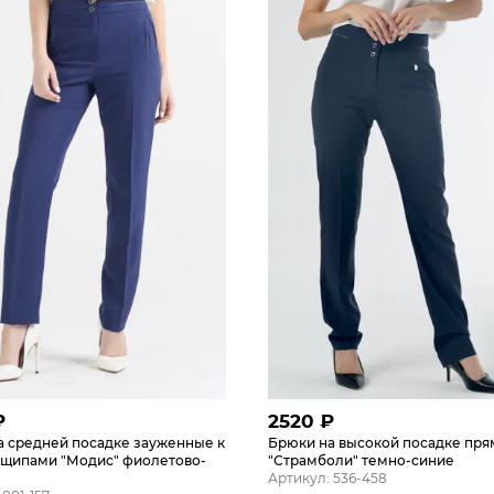
₽
2520
₽
а средней посадке зауженные к
Брюки на высокой посадке пр
защипами "Модис" фиолетово-
"Страмболи" темно-синие
Артикул: 536-458