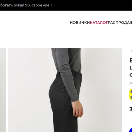
нобогатырская 90, строение 1
КАТАЛОГ
НОВИНКИ
РАСПРОДА
К