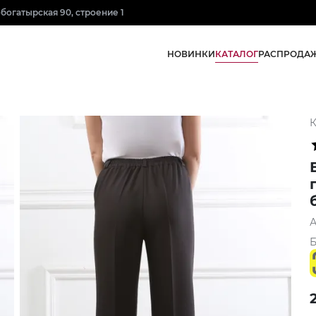
нобогатырская 90, строение 1
КАТАЛОГ
НОВИНКИ
РАСПРОДА
К