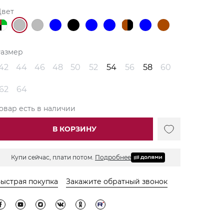
Цвет
Размер
42
44
46
48
50
52
54
56
58
60
62
64
овар есть в наличии
В КОРЗИНУ
Купи сейчас, плати потом.
Подробнее
ыстрая покупка
Закажите обратный звонок