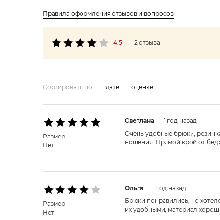
Правила оформления отзывов и вопросов
4.5
2 отзыва
Сортировать по:
дате
оценке
Светлана
1 год назад
Очень удобные брюки, резинк
Размер
ношения. Прямой крой от бедр
Нет
Ольга
1 год назад
Брюки понравились, но хотело
Размер
их удобными, материал хороши
Нет