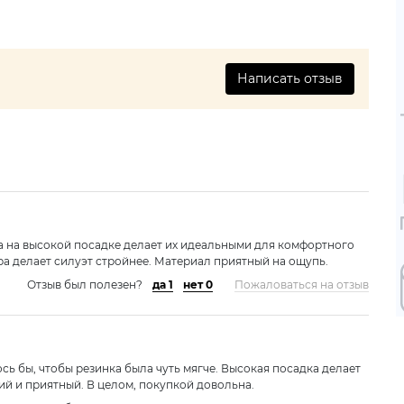
Написать отзыв
а на высокой посадке делает их идеальными для комфортного
а делает силуэт стройнее. Материал приятный на ощупь.
Отзыв был полезен?
да 1
нет 0
Пожаловаться на отзыв
сь бы, чтобы резинка была чуть мягче. Высокая посадка делает
й и приятный. В целом, покупкой довольна.