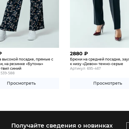
₽
2880
₽
 высокой посадке, прямые с
Брюки на средней посадке, за
и, на резинке «Бутоны»
к низу «Девон» темно-серые
-твил синий
Артикул: 695-467
 539-588
Просмотреть
Просмотреть
Получайте сведения о новинках