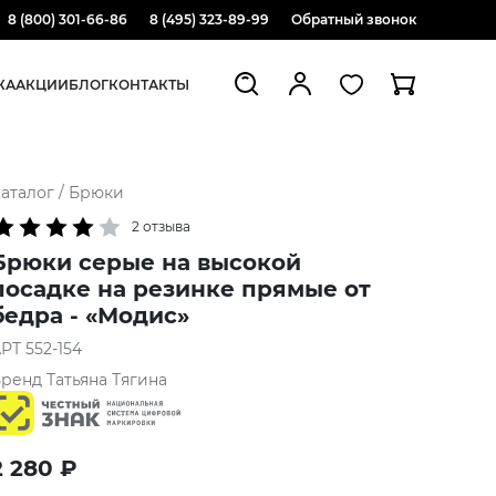
8 (800) 301-66-86
8 (495) 323-89-99
Обратный звонок
ЖА
АКЦИИ
БЛОГ
КОНТАКТЫ
аталог
/
Брюки
2 отзыва
Брюки серые на высокой
посадке на резинке прямые от
бедра - «Модис»
АРТ
552-154
Бренд
Татьяна Тягина
2 280
₽