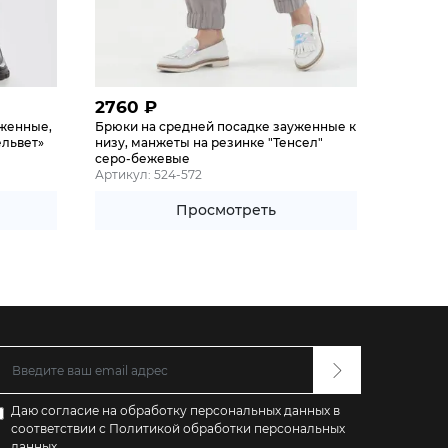
2760
₽
уженные,
Брюки на средней посадке зауженные к
ельвет»
низу, манжеты на резинке "Тенсел"
серо-бежевые
Артикул: 524-572
Просмотреть
Даю согласие на обработку персональных данных в
соответствии с
Политикой обработки персональных
данных