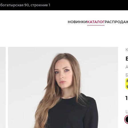
нобогатырская 90, строение 1
КАТАЛОГ
НОВИНКИ
РАСПРОДА
К