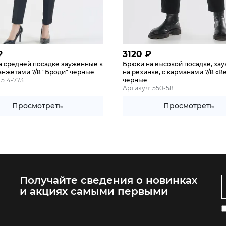
₽
3120
₽
а средней посадке зауженные к
Брюки на высокой посадке, за
анжетами 7/8 "Броди" черные
на резинке, с карманами 7/8 «В
 514-773
черные
Артикул: 550-581
Просмотреть
Просмотреть
Получайте сведения о новинках
и акциях самыми первыми