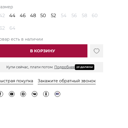
Размер
42
44
46
48
50
52
54
56
58
60
62
64
овар есть в наличии
В КОРЗИНУ
Купи сейчас, плати потом.
Подробнее
ыстрая покупка
Закажите обратный звонок