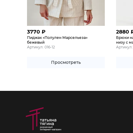
3770
₽
2880
Пиджак «Полулен Марсельеза»
Брюки н
бежевый
низу с м
Артикул: 016-12
Артикул:
Просмотреть