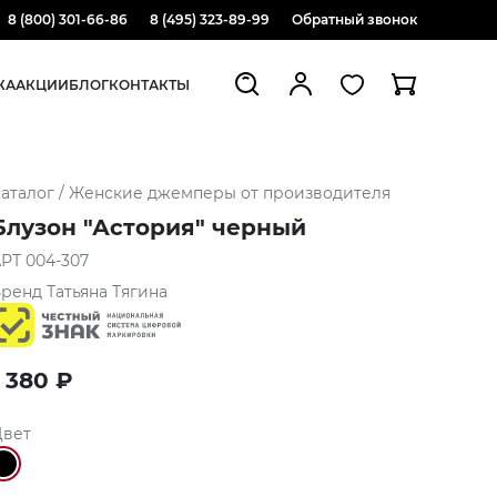
8 (800) 301-66-86
8 (495) 323-89-99
Обратный звонок
ЖА
АКЦИИ
БЛОГ
КОНТАКТЫ
аталог
/
Женские джемперы от производителя
Блузон "Астория" черный
АРТ
004-307
Бренд
Татьяна Тягина
1 380
₽
Цвет