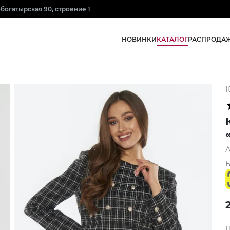
нобогатырская 90, строение 1
КАТАЛОГ
НОВИНКИ
РАСПРОДА
К