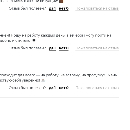
спасает меня в любой ситуации! 💼
Отзыв был полезен?
да 1
нет 0
Пожаловаться на отзыв
ением! Ношу на работу каждый день, а вечером могу пойти на
добно и стильно! ❤️
Отзыв был полезен?
да 1
нет 0
Пожаловаться на отзыв
одходит для всего — на работу, на встречу, на прогулку! Очень
вствую себя уверенно! ☕
Отзыв был полезен?
да 1
нет 0
Пожаловаться на отзыв