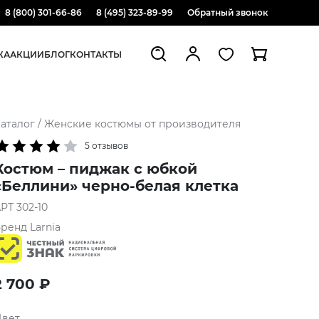
8 (800) 301-66-86
8 (495) 323-89-99
Обратный звонок
ЖА
АКЦИИ
БЛОГ
КОНТАКТЫ
аталог
/
Женские костюмы от производителя
5 отзывов
Костюм – пиджак с юбкой
«Беллини» черно-белая клетка
АРТ
302-10
Бренд
Larnia
2 700
₽
Цвет