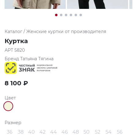
Каталог
/
Женские куртки от производителя
Куртка
АРТ
5820
Бренд
Татьяна Тягина
8 100
₽
Цвет
Размер
36
38
40
42
44
46
48
50
52
54
56