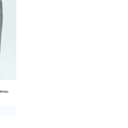
генц»