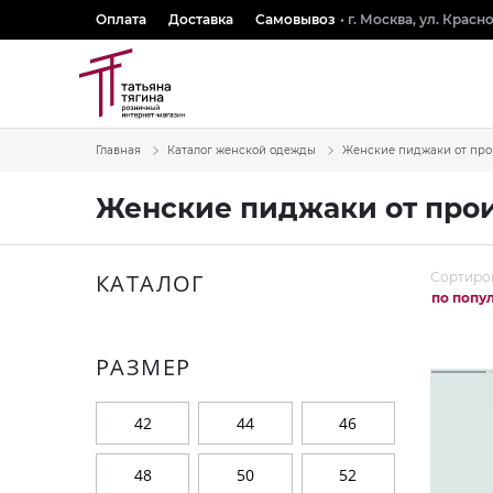
Оплата
Доставка
Самовывоз
• г. Москва, ул. Крас
Главная
Каталог женской одежды
Женские пиджаки от про
Женские пиджаки от про
КАТАЛОГ
Сортиро
по попу
РАЗМЕР
42
44
46
48
50
52