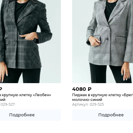
₽
4080
₽
в крупную клетку «Леобен»
Пиджак в крупную клетку «Бре
ний
молочно-синий
 029-527
Артикул: 029-525
Подробнее
Подробнее