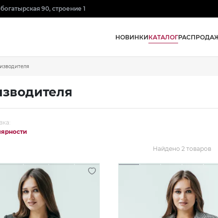
нобогатырская 90, строение 1
КАТАЛОГ
НОВИНКИ
РАСПРОДА
изводителя
изводителя
вка:
лярности
Найдено 2 товаров