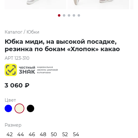
Каталог
/
Юбки
Юбка миди, на высокой посадке,
резинка по бокам «Хлопок» какао
АРТ
123-310
3 060
₽
Цвет
Размер
42
44
46
48
50
52
54