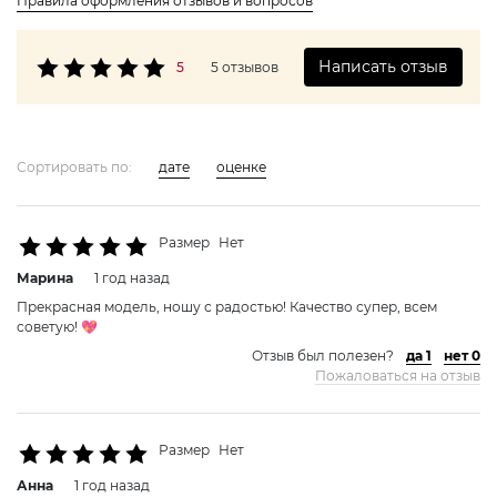
Правила оформления отзывов и вопросов
Написать отзыв
5
5 отзывов
Сортировать по:
дате
оценке
Размер
Нет
Марина
1 год назад
Прекрасная модель, ношу с радостью! Качество супер, всем
советую! 💖
Отзыв был полезен?
да 1
нет 0
Пожаловаться на отзыв
Размер
Нет
Анна
1 год назад