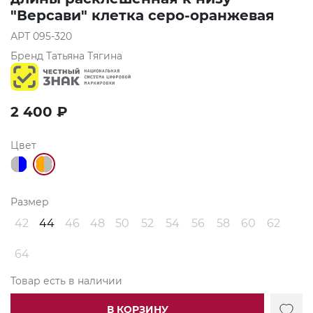
"Версави" клетка серо-оранжевая
АРТ
095-320
Бренд
Татьяна Тягина
2 400
₽
Цвет
Размер
42
44
46
48
50
52
54
56
58
60
62
64
Товар есть в наличии
В КОРЗИНУ