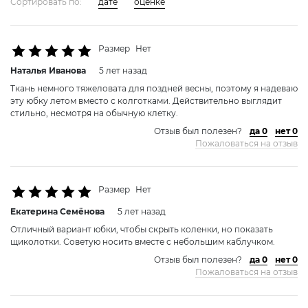
Сортировать по:
дате
оценке
Размер
Нет
Наталья Ивановa
5 лет назад
Ткань немного тяжеловата для поздней весны, поэтому я надеваю
эту юбку летом вместо с колготками. Действительно выглядит
стильно, несмотря на обычную клетку.
Отзыв был полезен?
да 0
нет 0
Пожаловаться на отзыв
Размер
Нет
Екатерина Семёновa
5 лет назад
Отличный вариант юбки, чтобы скрыть коленки, но показать
щиколотки. Советую носить вместе с небольшим каблучком.
Отзыв был полезен?
да 0
нет 0
Пожаловаться на отзыв