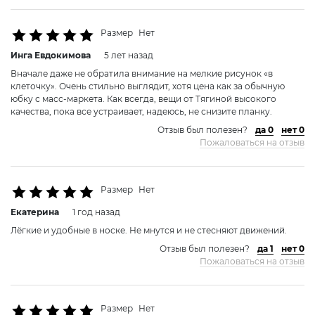
Размер
Нет
Инга Евдокимовa
5 лет назад
Вначале даже не обратила внимание на мелкие рисунок «в
клеточку». Очень стильно выглядит, хотя цена как за обычную
юбку с масс-маркета. Как всегда, вещи от Тягиной высокого
качества, пока все устраивает, надеюсь, не снизите планку.
Отзыв был полезен?
да 0
нет 0
Пожаловаться на отзыв
Размер
Нет
Екатерина
1 год назад
Лёгкие и удобные в носке. Не мнутся и не стесняют движений.
Отзыв был полезен?
да 1
нет 0
Пожаловаться на отзыв
Размер
Нет