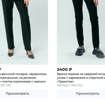
₽
2400
₽
а высокой посадке, зауженные,
Брюки черные на средней пос
короченные, на резинке
узкие с карманами и отделкой и
» клетка коричневая с черным
«Трикотаж»
 512-536
Артикул: 748-042
Просмотреть
Просмотреть