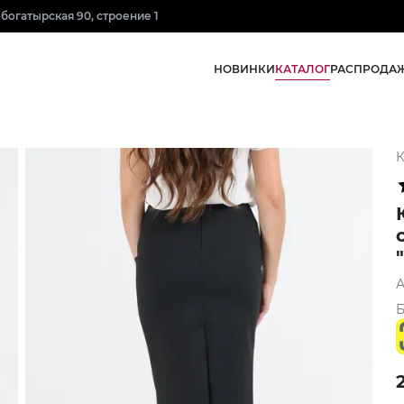
нобогатырская 90, строение 1
КАТАЛОГ
НОВИНКИ
РАСПРОДА
К