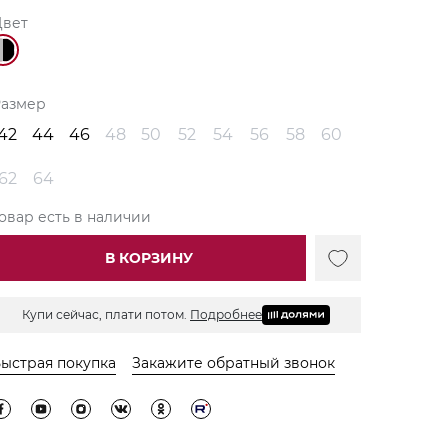
Цвет
Размер
42
44
46
48
50
52
54
56
58
60
62
64
овар есть в наличии
В КОРЗИНУ
Купи сейчас, плати потом.
Подробнее
ыстрая покупка
Закажите обратный звонок