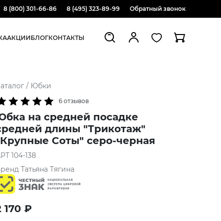
8 (800) 301-66-86
8 (495) 323-89-99
Обратный звонок
ЖА
АКЦИИ
БЛОГ
КОНТАКТЫ
аталог
/
Юбки
6 отзывов
Юбка на средней посадке
средней длины "Трикотаж"
"Крупные Соты" серо-черная
АРТ
104-138
Бренд
Татьяна Тягина
2 170
₽