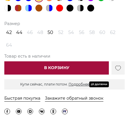
Размер
42
44
46
48
50
52
54
56
58
60
62
64
Товар есть в наличии
В КОРЗИНУ
Купи сейчас, плати потом.
Подробнее
Быстрая покупка
Закажите обратный звонок