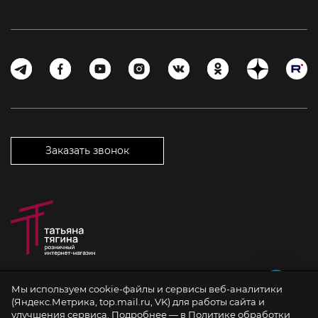
Заказать звонок
Мы используем cookie-файлы и сервисы веб-аналитики
©2026 Татьяна Тягина. Все права защищены. Копирование материалов
(Яндекс.Метрика, top.mail.ru, VK) для работы сайта и
разрешается только с указанием ссылки на источник.
улучшения сервиса. Подробнее —
в Политике обработки
Вся информация на сайте представлена для ознакомления и не