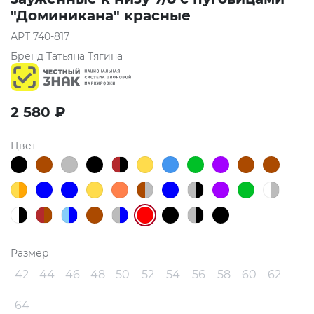
"Доминикана" красные
АРТ
740-817
Бренд
Татьяна Тягина
2 580
₽
Цвет
Размер
42
44
46
48
50
52
54
56
58
60
62
64