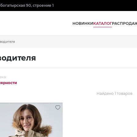
нобогатырская 90, строение 1
КАТАЛОГ
НОВИНКИ
РАСПРОДА
зводителя
водителя
вка:
лярности
Найдено 1 товаров