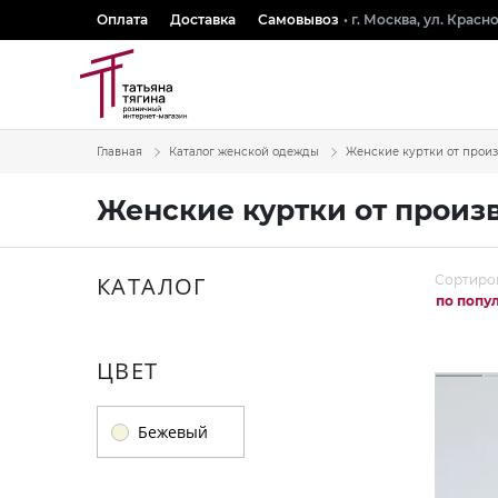
Оплата
Доставка
Самовывоз
• г. Москва, ул. Крас
Главная
Каталог женской одежды
Женские куртки от прои
Женские куртки от произ
КАТАЛОГ
Сортиро
по попу
ЦВЕТ
Бежевый