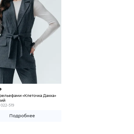
₽
 рельефами «Клеточка Дакка»
ний
 022-519
Подробнее