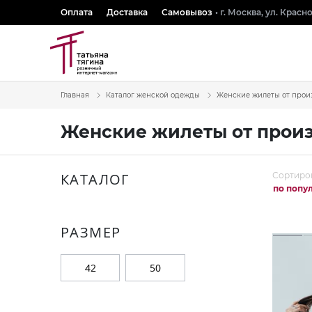
Оплата
Доставка
Самовывоз
• г. Москва, ул. Крас
Главная
Каталог женской одежды
Женские жилеты от прои
Женские жилеты от прои
КАТАЛОГ
Сортиро
по попу
РАЗМЕР
42
50