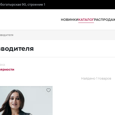
нобогатырская 90, строение 1
КАТАЛОГ
НОВИНКИ
РАСПРОДА
зводителя
зводителя
вка:
лярности
Найдено 1 товаров