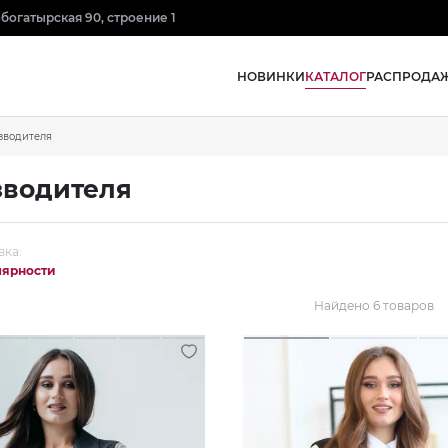
нобогатырская 90, строение 1
КАТАЛОГ
НОВИНКИ
РАСПРОДА
зводителя
зводителя
вка:
лярности
Найдено 6 товаров