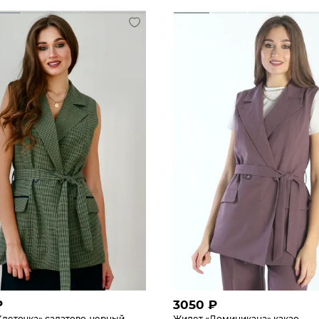
₽
3050
₽
Клеточка» салатово-черный
Жилет «Доминикана» какао