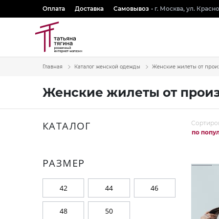
Оплата
Доставка
Самовывоз
• г. Москва, ул. Крас
Главная
Каталог женской одежды
Женские жилеты от прои
Женские жилеты от прои
КАТАЛОГ
Сортиро
по попу
РАЗМЕР
42
44
46
48
50