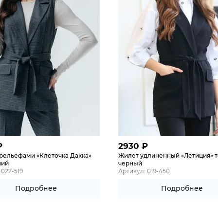
₽
2930
₽
 рельефами «Клеточка Дакка»
Жилет удлиненный «Летиция» т
ний
черный
 022-519
Артикул: 019-450
Подробнее
Подробнее