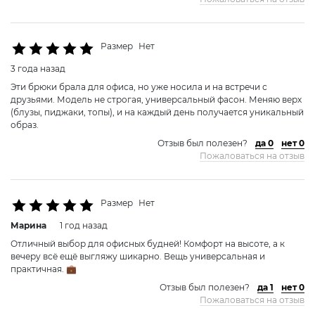
Размер
Нет
3 года назад
Эти брюки брала для офиса, но уже носила и на встречи с
друзьями. Модель не строгая, универсальный фасон. Меняю верх
(блузы, пиджаки, топы), и на каждый день получается уникальный
образ.
Отзыв был полезен?
да 0
нет 0
Пожаловаться на отзыв
Размер
Нет
Марина
1 год назад
Отличный выбор для офисных будней! Комфорт на высоте, а к
вечеру всё ещё выгляжу шикарно. Вещь универсальная и
практичная. 💼
Отзыв был полезен?
да 1
нет 0
Пожаловаться на отзыв