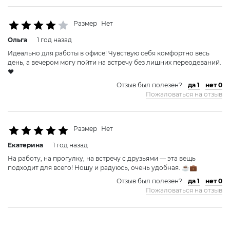
Размер
Нет
Ольга
1 год назад
Идеально для работы в офисе! Чувствую себя комфортно весь
день, а вечером могу пойти на встречу без лишних переодеваний.
❤️
Отзыв был полезен?
да 1
нет 0
Пожаловаться на отзыв
Размер
Нет
Екатерина
1 год назад
На работу, на прогулку, на встречу с друзьями — эта вещь
подходит для всего! Ношу и радуюсь, очень удобная. ☕💼
Отзыв был полезен?
да 1
нет 0
Пожаловаться на отзыв