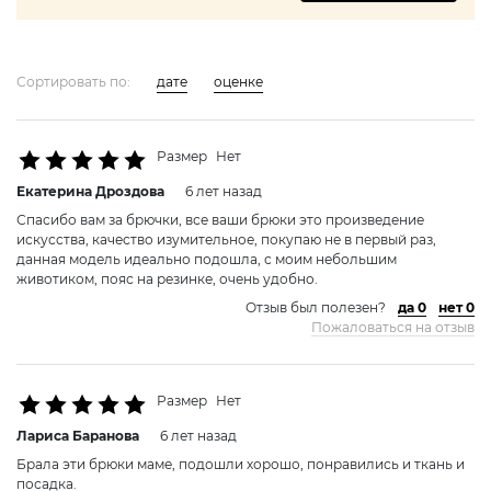
Сортировать по:
дате
оценке
Размер
Нет
Екатерина Дроздовa
6 лет назад
Спасибо вам за брючки, все ваши брюки это произведение
искусства, качество изумительное, покупаю не в первый раз,
данная модель идеально подошла, с моим небольшим
животиком, пояс на резинке, очень удобно.
Отзыв был полезен?
да 0
нет 0
Пожаловаться на отзыв
Размер
Нет
Лариса Барановa
6 лет назад
Брала эти брюки маме, подошли хорошо, понравились и ткань и
посадка.