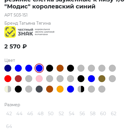
"Модис" королевский синий
АРТ
503-151
Бренд
Татьяна Тягина
2 570
₽
Цвет
Размер
42
44
46
48
50
52
54
56
58
60
62
64