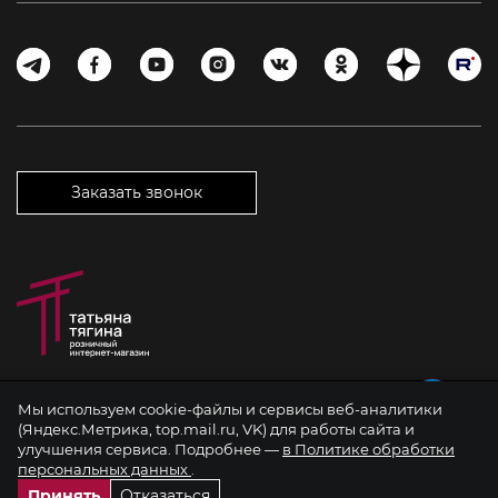
Заказать звонок
Мы используем cookie-файлы и сервисы веб-аналитики
©2026 Татьяна Тягина. Все права защищены. Копирование материалов
(Яндекс.Метрика, top.mail.ru, VK) для работы сайта и
разрешается только с указанием ссылки на источник.
улучшения сервиса. Подробнее —
в Политике обработки
Вся информация на сайте представлена для ознакомления и не
персональных данных
.
является публичной офертой
Принять
Отказаться
Политика обработки персональных данных