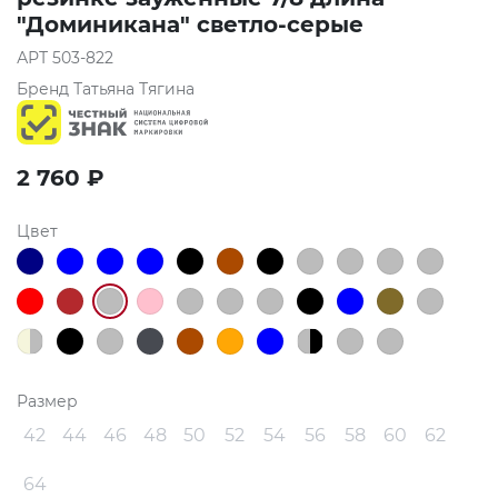
"Доминикана" светло-серые
АРТ
503-822
Бренд
Татьяна Тягина
2 760
₽
Цвет
Размер
42
44
46
48
50
52
54
56
58
60
62
64