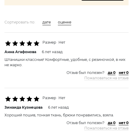
Сортировать по:
дате
оценке
Размер
Нет
Анна Агафоновa
6 лет назад
Штанишки классные! Комфортные, удобные, с резиночкой, в них
не жарко.
Отзыв был полезен?
да 0
нет 0
Пожаловаться на отзыв
Размер
Нет
Зинаида Кузнецовa
6 лет назад
Хороший пошив, тонкая ткань, брюки понравились, взяла.
Отзыв был полезен?
да 0
нет 0
Пожаловаться на отзыв