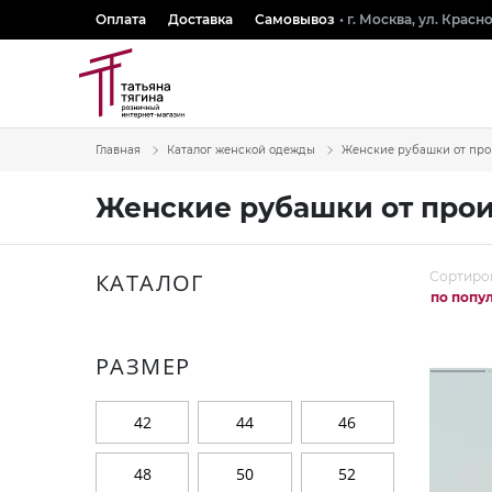
Оплата
Доставка
Самовывоз
• г. Москва, ул. Крас
Главная
Каталог женской одежды
Женские рубашки от про
Женские рубашки от про
КАТАЛОГ
Сортиро
по попу
РАЗМЕР
42
44
46
48
50
52