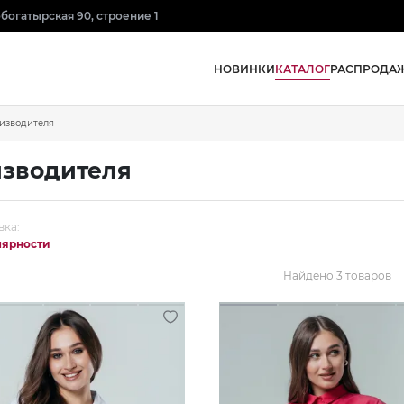
нобогатырская 90, строение 1
КАТАЛОГ
НОВИНКИ
РАСПРОДА
изводителя
изводителя
вка:
лярности
Найдено 3 товаров