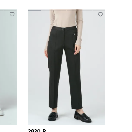
2820
₽