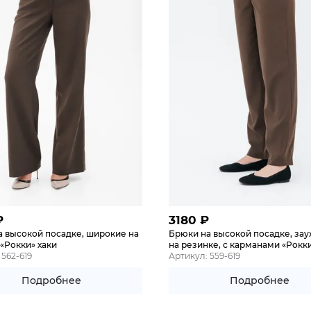
₽
3180
₽
а высокой посадке, широкие на
Брюки на высокой посадке, за
«Рокки» хаки
на резинке, с карманами «Рокки
 562-619
Артикул: 559-619
Подробнее
Подробнее