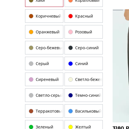
Хаки
Коралловый
Коричневый
Красный
Оранжевый
Розовый
Серо-бежевый
Серо-синий
Серый
Синий
Сиреневый
Светло-бежевый
Светло-серый
Темно-синий
Терракотовый
Васильковый
Зеленый
Желтый
3180