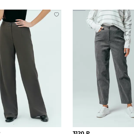
₽
3120
₽