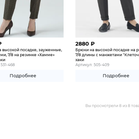
₽
2880
₽
а высокой посадке, зауженные,
Брюки на высокой посадке на 
ми, 7/8 на резинке «Хамме»
7/8 длины с манжетами "Клеточ
аки
хаки
 531-468
Артикул: 505-409
Подробнее
Подробнее
Вы просмотрели 8 из 8 тов