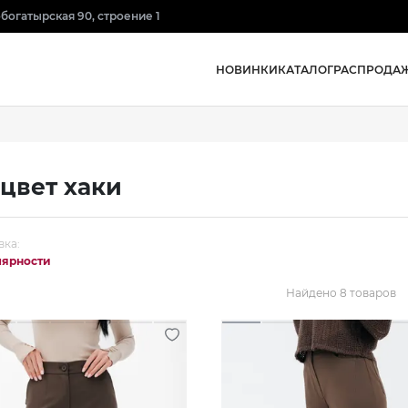
нобогатырская 90, строение 1
НОВИНКИ
КАТАЛОГ
РАСПРОДА
цвет хаки
вка:
лярности
Найдено 8 товаров