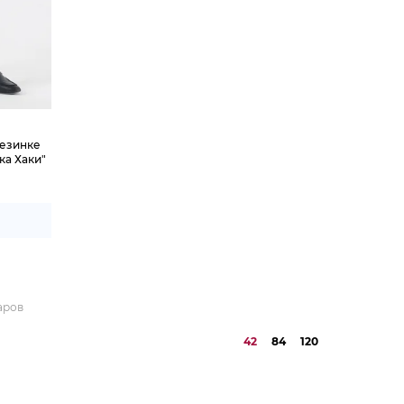
резинке
ка Хаки"
аров
42
84
120