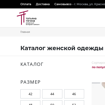
Оплата
Доставка
Самовывоз
• г. Москва, ул. Крас
Главная
Каталог женской одежды 
КАТАЛОГ
Сортиро
по попу
РАЗМЕР
42
44
46
48
50
52