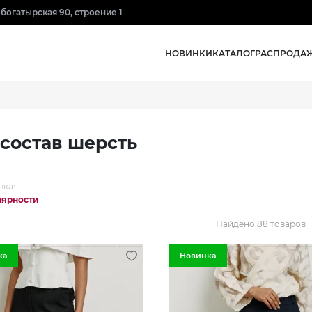
нобогатырская 90, строение 1
НОВИНКИ
КАТАЛОГ
РАСПРОДА
состав шерсть
вка:
лярности
Найдено 88 товаров
ка
Новинка