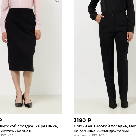
₽
3180
₽
высокой посадке, на резинке,
Брюки на высокой посадке, за
рикотаж» черная
на резинке «Фемида» серые
123-412
Артикул: 512-142