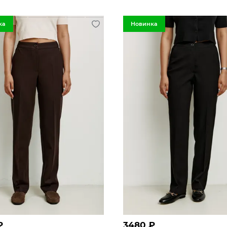
ка
Новинка
₽
3480
₽