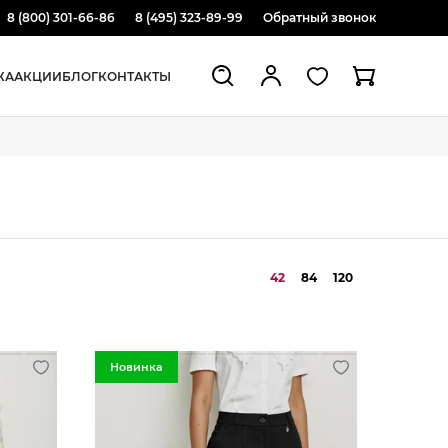
8 (800) 301-66-86
8 (495) 323-89-99
Обратный звонок
ЖА
АКЦИИ
БЛОГ
КОНТАКТЫ
42
84
120
Новинка