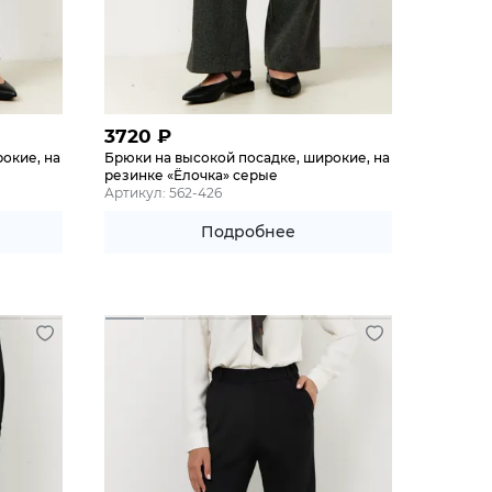
3720
₽
окие, на
Брюки на высокой посадке, широкие, на
резинке «Ёлочка» серые
Артикул: 562-426
Подробнее