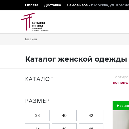
Оплата
Доставка
Самовывоз
• г. Москва, ул. Крас
Главная
Каталог женской одежды 
КАТАЛОГ
Сортиро
по попу
РАЗМЕР
Новин
38
40
42
44
46
48