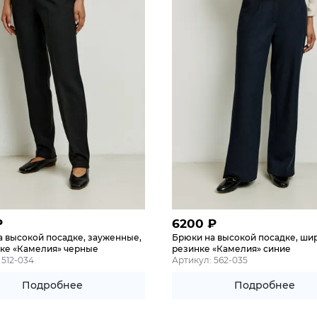
₽
6200
₽
а высокой посадке, зауженные,
Брюки на высокой посадке, шир
нке «Камелия» черные
резинке «Камелия» синие
 512-034
Артикул: 562-035
Подробнее
Подробнее