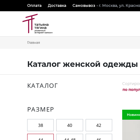
Оплата
Доставка
Самовывоз
• г. Москва, ул. Крас
Главная
Каталог женской одежды 
КАТАЛОГ
Сортиро
по попу
РАЗМЕР
Новин
38
40
42
44
44-48
46