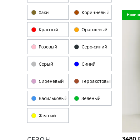
Хаки
Коричневый
Новин
Красный
Оранжевый
Розовый
Серо-синий
Серый
Синий
Сиреневый
Терракотовый
Васильковый
Зеленый
Желтый
СЕЗОН
3480