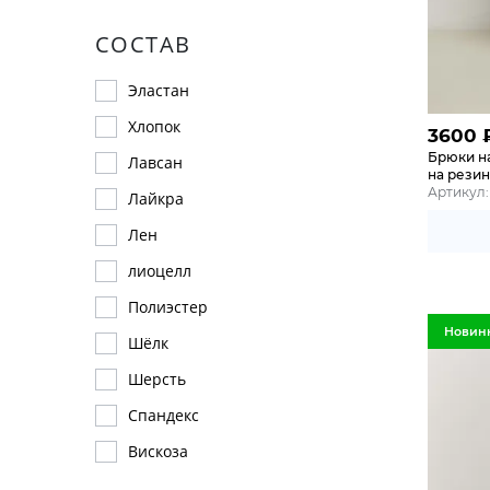
СОСТАВ
Эластан
Хлопок
3600
Брюки н
Лавсан
на рези
Артикул:
Лайкра
Лен
лиоцелл
Полиэстер
Новин
Шёлк
Шерсть
Спандекс
Вискоза