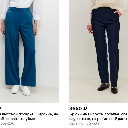
₽
3660
₽
 высокой посадке, широкие, на
Брюки на высокой посадке, сле
 «Вискоза» голубые
зауженные, на резинке «Брант»
 562-236
Артикул: 512-334