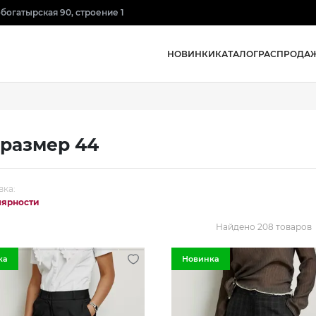
нобогатырская 90, строение 1
НОВИНКИ
КАТАЛОГ
РАСПРОДА
размер 44
вка:
лярности
Найдено 208 товаров
ка
Новинка