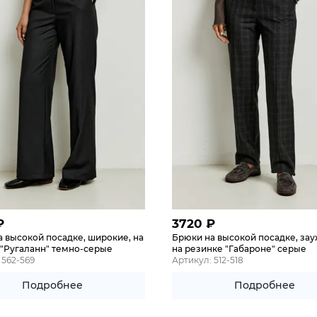
₽
3720
₽
 высокой посадке, широкие, на
Брюки на высокой посадке, за
 "Ругаланн" темно-серые
на резинке "Габароне" серые
 562-569
Артикул: 512-518
Подробнее
Подробнее