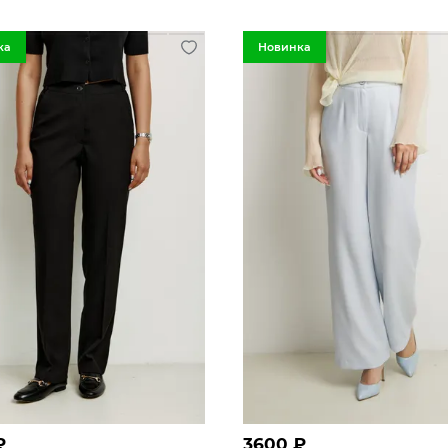
ка
Новинка
₽
3600
₽