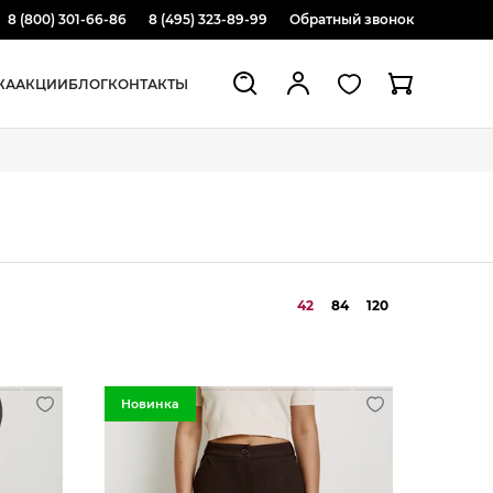
8 (800) 301-66-86
8 (495) 323-89-99
Обратный звонок
ЖА
АКЦИИ
БЛОГ
КОНТАКТЫ
42
84
120
Новинка