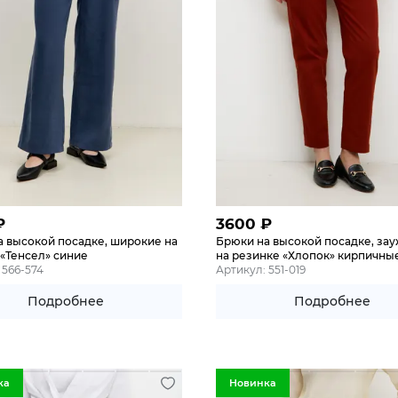
₽
3600
₽
а высокой посадке, широкие на
Брюки на высокой посадке, за
«Тенсел» синие
на резинке «Хлопок» кирпичны
 566-574
Артикул: 551-019
Подробнее
Подробнее
ка
Новинка