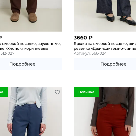
₽
3660
₽
а высокой посадке, зауженные,
Брюки на высокой посадке, шир
нке «Хлопок» коричневые
резинке «Джинса» темно-сини
 512-027
Артикул: 566-024
Подробнее
Подробнее
ка
Новинка