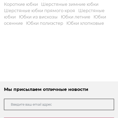
Короткие юбки
Шерстяные зимние юбки
Шерстяные юбки прямого кроя
Шерстяные
юбки
Юбки из вискозы
Юбки летние
Юбки
осенние
Юбки полиэстер
Юбки хлопковые
Мы присылаем отличные новости