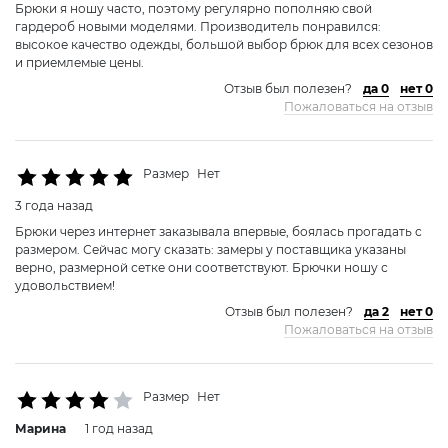
Брюки я ношу часто, поэтому регулярно пополняю свой
гардероб новыми моделями. Производитель понравился:
высокое качество одежды, большой выбор брюк для всех сезонов
и приемлемые цены.
Отзыв был полезен?
да 0
нет 0
Пожаловаться на отзыв
Размер
Нет
3 года назад
Брюки через интернет заказывала впервые, боялась прогадать с
размером. Сейчас могу сказать: замеры у поставщика указаны
верно, размерной сетке они соответствуют. Брючки ношу с
удовольствием!
Отзыв был полезен?
да 2
нет 0
Пожаловаться на отзыв
Размер
Нет
Марина
1 год назад