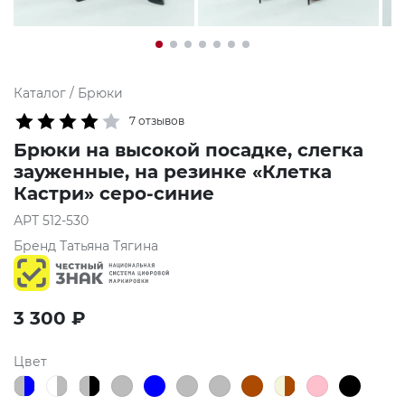
Каталог
/
Брюки
7 отзывов
Брюки на высокой посадке, слегка
зауженные, на резинке «Клетка
Кастри» серо-синие
АРТ
512-530
Бренд
Татьяна Тягина
3 300
₽
Цвет