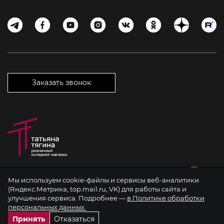
Заказать звонок
Мы используем cookie-файлы и сервисы веб-аналитики
©2026 Татьяна Тягина. Все права защищены. Копирование материалов
(Яндекс.Метрика, top.mail.ru, VK) для работы сайта и
разрешается только с указанием ссылки на источник.
улучшения сервиса. Подробнее —
в Политике обработки
Вся информация на сайте представлена для ознакомления и не
персональных данных
.
является публичной офертой
Принять
Отказаться
Политика обработки персональных данных