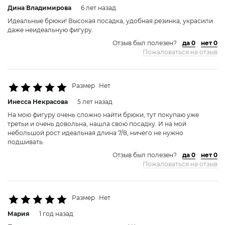
Дина Владимировa
6 лет назад
Идеальные брюки! Высокая посадка, удобная резинка, украсили
даже неидеальную фигуру.
Отзыв был полезен?
да 0
нет 0
Пожаловаться на отзыв
Размер
Нет
Инесса Некрасовa
5 лет назад
На мою фигуру очень сложно найти брюки, тут покупаю уже
третьи и очень довольна, нашла свою посадку. И на мой
небольшой рост идеальная длина 7/8, ничего не нужно
подшивать.
Отзыв был полезен?
да 0
нет 0
Пожаловаться на отзыв
Размер
Нет
Мария
1 год назад