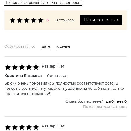
Правила оформления отзывов и вопросов
Написать отзыв
5
8 отзывов
Сортировать по:
дате
оценке
Размер
Нет
Кристина Лазаревa
6 лет назад
Брюки очень понравились, полностью соответствуют фото! В
поясе на резинке, тянутся, очень удобные на лето. У меня только
положительные эмоции!
Отзыв был полезен?
да 0
нет 0
Пожаловаться на отзыв
Размер
Нет