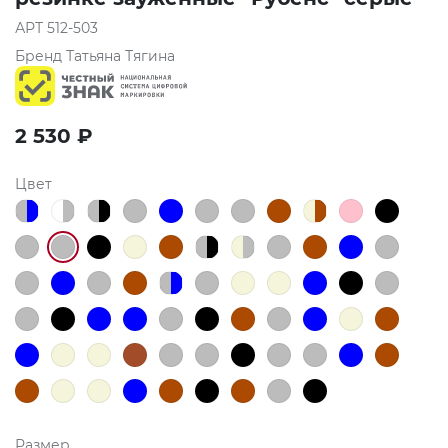
АРТ
512-503
Бренд
Татьяна Тягина
2 530
₽
Цвет
Размер